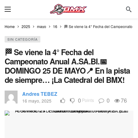
Home
2025
mayo
16
🏁 Se viene la 4° Fecha del Campeonato A
SIN CATEGORÍA
🏁 Se viene la 4° Fecha del
Campeonato Anual A.SA.BI.📅
DOMINGO 25 DE MAYO📍 En la pista
de siempre… ¡La Catedral del BMX!
Andres TEBEZ
0
0
76
Points
16 mayo, 2025