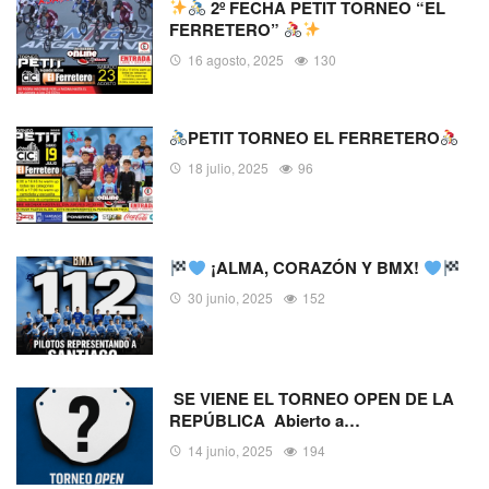
2º FECHA PETIT TORNEO “EL
FERRETERO”
16 agosto, 2025
130
PETIT TORNEO EL FERRETERO
18 julio, 2025
96
¡ALMA, CORAZÓN Y BMX!
30 junio, 2025
152
SE VIENE EL TORNEO OPEN DE LA
REPÚBLICA Abierto a…
14 junio, 2025
194