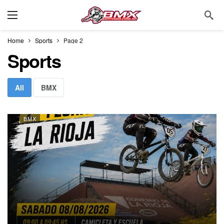
Home
Sports
Page 2
Sports
All
BMX
BMX