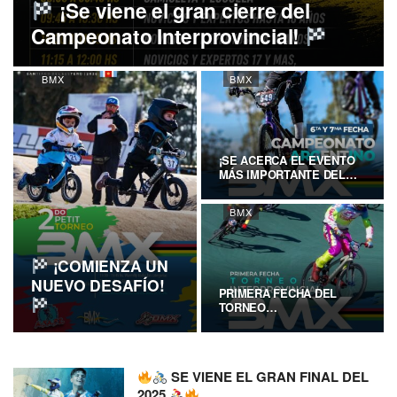
¡Se viene el gran cierre del
Campeonato Interprovincial!
BMX
BMX
¡SE ACERCA EL EVENTO
MÁS IMPORTANTE DEL
AÑO PARA ASABI!
BMX
¡COMIENZA UN
NUEVO DESAFÍO!
PRIMERA FECHA DEL
TORNEO
INTERPROVINCIAL
BMXSANTIAGO…
SE VIENE EL GRAN FINAL DEL
2025