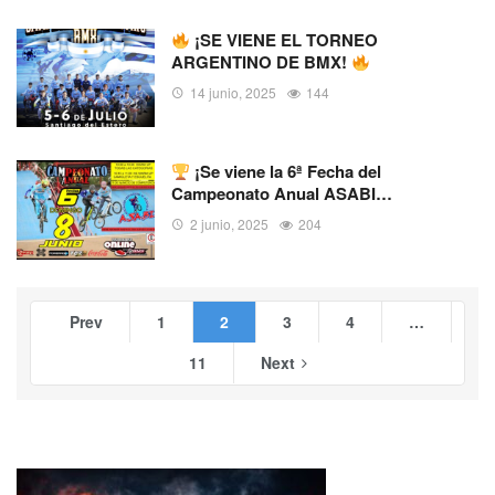
¡SE VIENE EL TORNEO
ARGENTINO DE BMX!
14 junio, 2025
144
¡Se viene la 6ª Fecha del
Campeonato Anual ASABI…
2 junio, 2025
204
Prev
1
2
3
4
…
11
Next