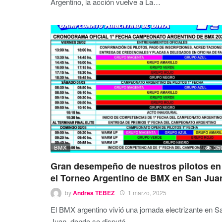
Argentino, la acción vuelve a La
…
BMX
35
Gran desempeño de nuestros pilotos en
el Torneo Argentino de BMX en San Jua
by
Andres TEBEZ
1 marzo, 2025
El BMX argentino vivió una jornada electrizante en S
Juan, donde se disputó
…