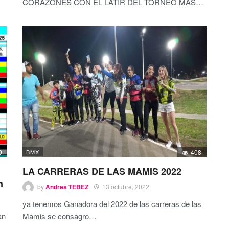
CORAZONES CON EL LATIR DEL TORNEO MAS
…
9
BMX
408
LA CARRERAS DE LAS MAMIS 2022
n
by
Andres TEBEZ
13 octubre, 2022
ya tenemos Ganadora del 2022 de las carreras de las
an
Mamis se consagro
…