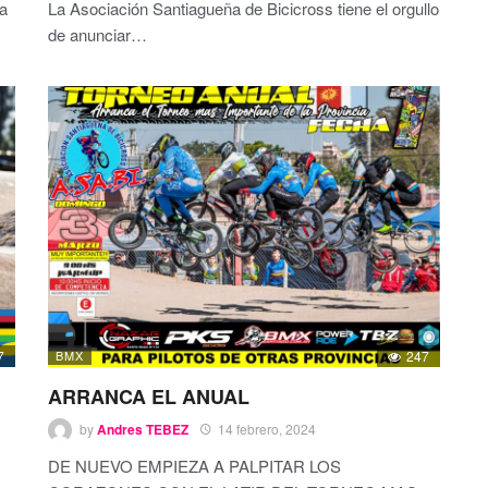
na
La Asociación Santiagueña de Bicicross tiene el orgullo
de anunciar
…
7
BMX
247
ARRANCA EL ANUAL
by
Andres TEBEZ
14 febrero, 2024
DE NUEVO EMPIEZA A PALPITAR LOS