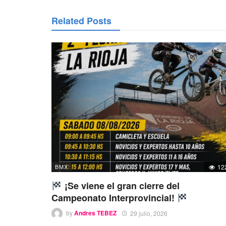
Related Posts
BMX
12
¡Se viene el gran cierre del
Campeonato Interprovincial!
by
Andres TEBEZ
29 julio, 2026