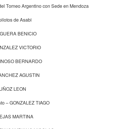
del Torneo Argentino con Sede en Mendoza
pilotos de Asabi
 NOGUERA BENICIO
 GONZALEZ VICTORIO
– REINOSO BERNARDO
– SANCHEZ AGUSTIN
– MUÑOZ LEON
uesto – GONZALEZ TIAGO
 CEJAS MARTINA