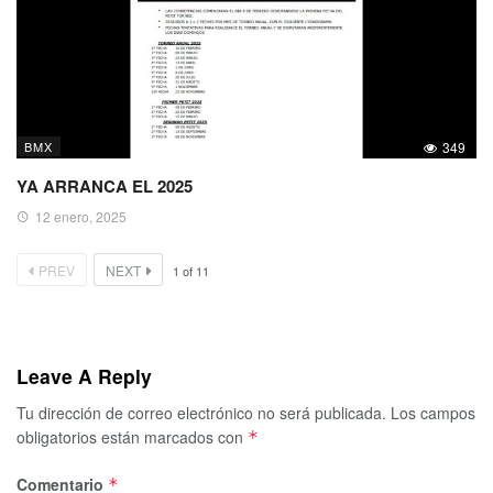
BMX
349
YA ARRANCA EL 2025
12 enero, 2025
PREV
NEXT
1
of
11
Leave A Reply
Tu dirección de correo electrónico no será publicada.
Los campos
obligatorios están marcados con
*
Comentario
*