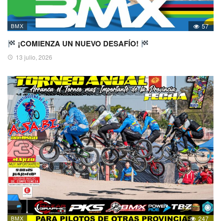
BMX
57
¡COMIENZA UN NUEVO DESAFÍO!
13 julio, 2026
BMX
247